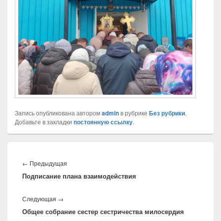
Запись опубликована автором
admin
в рубрике
Без рубрики
.
Добавьте в закладки
постоянную ссылку
.
Навигация
по
←
Предыдущая
Предыдущая
записям
Подписание плана взаимодействия
запись:
Следующая
→
Следующая
Общее собрание сестер сестричества милосердия
запись: