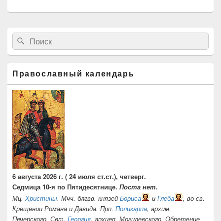
Область
Найти:
Поиск
основной
боковой
панели
Православный календарь
6 августа 2026 г. ( 24 июля ст.ст.), четверг.
Седмица 10-я по Пятидесятнице.
Поста нет.
Мц.
Христины
. Мчч. блгвв. князей
Бориса
и
Глеба
, во св.
Крещении Романа и Давида. Прп.
Поликарпа
, архим.
Печерского. Свт.
Георгия
, архиеп. Могилевского. Обретение