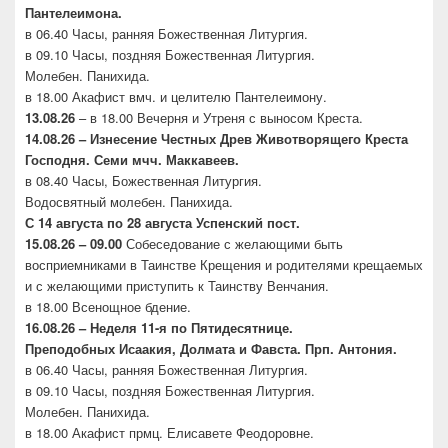
Пантелеимона.
в 06.40 Часы, ранняя Божественная Литургия.
в 09.10 Часы, поздняя Божественная Литургия.
Молебен. Панихида.
в 18.00 Акафист вмч. и целителю Пантелеимону.
13.08.26
– в 18.00 Вечерня и Утреня с выносом Креста.
14.08.26 – Изнесение Честных Древ Животворящего
Креста
Господня. Семи мчч. Маккавеев.
в 08.40 Часы, Божественная Литургия.
Водосвятный молебен. Панихида.
С 14 августа по 28 августа Успенский пост.
15.08.26 – 09.00
Собеседование с желающими быть
восприемниками в Таинстве Крещения и родителями крещаемых
и с желающими приступить к Таинству Венчания.
в 18.00 Всенощное бдение.
16.08.26 –
Неделя 11-я по Пятидесятнице.
Преподобных
Исаакия, Долмата и Фавста. Прп. Антония.
в 06.40 Часы, ранняя Божественная Литургия.
в 09.10 Часы, поздняя Божественная Литургия.
Молебен. Панихида.
в 18.00 Акафист прмц. Елисавете Феодоровне.