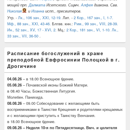
мощей прп.
Далмата
Исетского. Сщмч.
Алфея
диакона. Свв.
Николая
и
Иоанна
испп., пресвитеров.
Утр. -
Лк., 106 зач., XXI, 12-19.
Лит. -
2 Кор., 167 зач., I, 1-7.
Мф., 88 зач., XXI, 43-46.
Блгвв. кнн.:
Рим., 99 зач., VIII, 28-39.
Ин., 52 зач., XV, 17 - XVI, 2.
Мц.:
2 Кор., 181 зач., VI, 1-10.
Лк.,
33 зач., VII, 36-50
.
Расписание богослужений в храме
преподобной Евфросинии Полоцкой в г.
Дрогичине
04.08.26
– в 18.00 Всенощное бдение.
05.08.26
– Почаевской иконы Божией Матери.
в 08.40 Часы, Божественная Литургия.
Молебен. Панихида.
08.08.26
– 09.00 Собеседование с желающими быть
восприемниками в Таинстве Крещения и родителями крещаемых
и с желающими приступить к Таинству Венчания.
в 18.00 Всенощное бдение.
09.08.26 – Неделя 10-я по Пятидесятнице. Вмч. и целителя