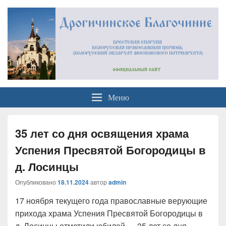
Официальный сайт
Брестская Епархия Белорусский Экзархат Московский Патриархат
Меню
Дрогичинского благочиния
35 лет со дня освящения храма
Успения Пресвятой Богородицы в
д. Лосинцы
Опубликовано
18.11.2024
автор
admin
17 ноября текущего года православные верующие
прихода храма Успения Пресвятой Богородицы в
д. Лосинцы отметили юбилей — 35 лет со дня