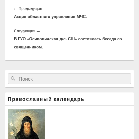
Навигация
по
←
Предыдущая
Предыдущая
записям
Акция областного управления МЧС.
запись:
Следующая
→
Следующая
В ГУО «Осиповичская д/с- СШ» состоялась беседа со
запись:
священником.
Область
Найти:
Поиск
основной
боковой
панели
Православный календарь