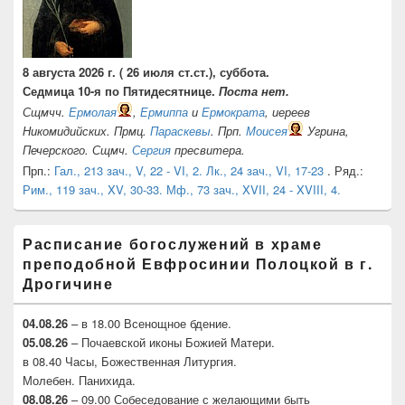
8 августа 2026 г. ( 26 июля ст.ст.), суббота.
Седмица 10-я по Пятидесятнице.
Поста нет.
Сщмчч.
Ермолая
,
Ермиппа
и
Ермократа
, иереев
Никомидийских. Прмц.
Параскевы
. Прп.
Моисея
Угрина,
Печерского. Сщмч.
Сергия
пресвитера.
Прп.:
Гал., 213 зач., V, 22 - VI, 2.
Лк., 24 зач., VI, 17-23
. Ряд.:
Рим., 119 зач., XV, 30-33.
Мф., 73 зач., XVII, 24 - XVIII, 4.
Расписание богослужений в храме
преподобной Евфросинии Полоцкой в г.
Дрогичине
04.08.26
– в 18.00 Всенощное бдение.
05.08.26
– Почаевской иконы Божией Матери.
в 08.40 Часы, Божественная Литургия.
Молебен. Панихида.
08.08.26
– 09.00 Собеседование с желающими быть