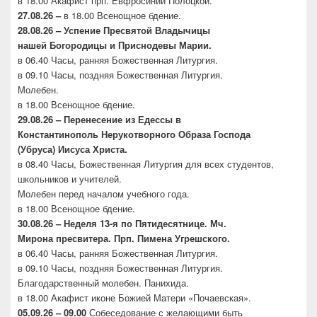
в 18.00 Акафист прп. Евфросинии Полоцкой.
27.08.26 –
в 18.00 Всенощное бдение.
28.08.26 – Успение Пресвятой Владычицы
нашей
Богородицы и Приснодевы Марии.
в 06.40 Часы, ранняя Божественная Литургия.
в 09.10 Часы, поздняя Божественная Литургия.
Молебен.
в 18.00 Всенощное бдение.
29.08.26 – Перенесение из Едессы в
Константинополь
Нерукотворного Образа Господа
(Убруса)
Иисуса Христа.
в 08.40 Часы, Божественная Литургия для всех студентов,
школьников и учителей.
Молебен перед началом учебного года.
в 18.00 Всенощное бдение.
30.08.26 –
Неделя 13-я по Пятидесятнице. Мч.
Мирона
пресвитера. Прп. Пимена Угрешского.
в 06.40 Часы, ранняя Божественная Литургия.
в 09.10 Часы, поздняя Божественная Литургия.
Благодарственный молебен. Панихида.
в 18.00 Акафист иконе Божией Матери «Почаевская».
05.09.26 – 09.00
Собеседование с желающими быть