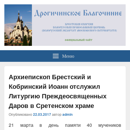
Официальный сайт
Брестская Епархия Белорусский Экзархат Московский Патриархат
Меню
Дрогичинского благочиния
Архиепископ Брестский и
Кобринский Иоанн отслужил
Литургию Преждеосвященных
Даров в Сретенском храме
Опубликовано
22.03.2017
автор
admin
21 марта в день памяти 40 мучеников