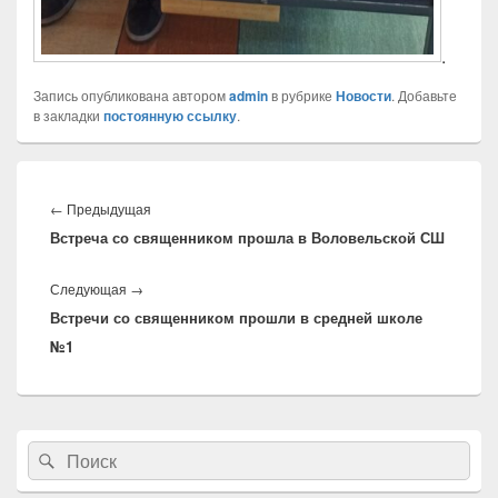
.
Запись опубликована автором
admin
в рубрике
Новости
. Добавьте
в закладки
постоянную ссылку
.
Навигация
по
←
Предыдущая
Предыдущая
записям
Встреча со священником прошла в Воловельской СШ
запись:
Следующая
→
Следующая
Встречи со священником прошли в средней школе
запись:
№1
Область
Найти:
Поиск
основной
боковой