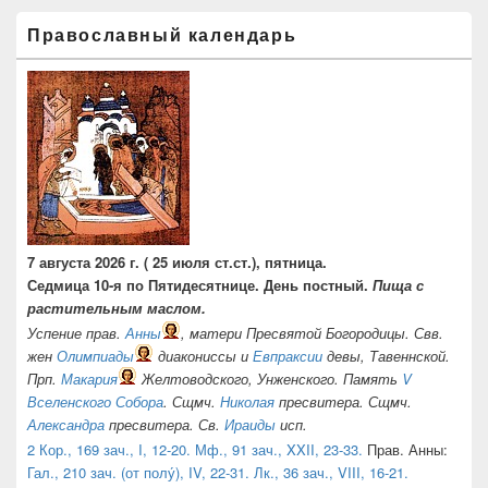
панели
Православный календарь
7 августа 2026 г. ( 25 июля ст.ст.), пятница.
Седмица 10-я по Пятидесятнице. День постный.
Пища с
растительным маслом.
Успение прав.
Анны
, матери Пресвятой Богородицы. Свв.
жен
Олимпиады
диакониссы и
Евпраксии
девы, Тавеннской.
Прп.
Макария
Желтоводского, Унженского. Память
V
Вселенского Собора
. Сщмч.
Николая
пресвитера. Сщмч.
Александра
пресвитера. Св.
Ираиды
исп.
2 Кор., 169 зач., I, 12-20.
Мф., 91 зач., XXII, 23-33.
Прав. Анны:
Гал., 210 зач. (от полу́), IV, 22-31.
Лк., 36 зач., VIII, 16-21.