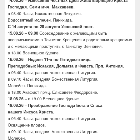
14.08.26 – Изнесение Честных Древ Животворящего
Креста
Господня. Семи мчч. Маккавеев.
в 08.40 Часы, Божественная Литургия.
Водосвятный молебен. Панихида.
С 14 августа по 28 августа Успенский пост.
15.08.26 – 09.00
Собеседование с желающими быть
восприемниками в Таинстве Крещения и родителями крещаемых
и с желающими приступить к Таинству Венчания.
в 18.00 Всенощное бдение.
16.08.26 –
Неделя 11-я по Пятидесятнице.
Преподобных
Исаакия, Долмата и Фавста. Прп. Антония.
в 06.40 Часы, ранняя Божественная Литургия.
в 09.10 Часы, поздняя Божественная Литургия.
Молебен. Панихида.
в 18.00 Акафист прмц. Елисавете Феодоровне.
18.08.26 –
в 18.00 Всенощное бдение.
19.08.26 – Преображение Господа Бога и Спаса
нашего
Иисуса Христа.
в 06.40 Часы, ранняя Божественная Литургия.
Освящение плодов.
в 09.10 Часы, поздняя Божественная Литургия.
Молебен.