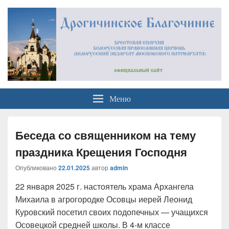
Официальный сайт
Брестская Епархия Белорусский Экзархат Московский Патриархат
Меню
Дрогичинского благочиния
Беседа со священником на тему
праздника Крещения Господня
Опубликовано
22.01.2025
автор
admin
22 января 2025 г. настоятель храма Архангела
Михаила в агрогородке Осовцы иерей Леонид
Куровский посетил своих подопечных — учащихся
Осовецкой средней школы. В 4-м классе