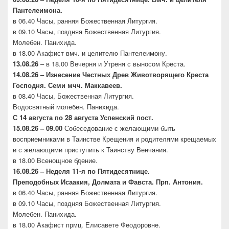
Пантелеимона.
в 06.40 Часы, ранняя Божественная Литургия.
в 09.10 Часы, поздняя Божественная Литургия.
Молебен. Панихида.
в 18.00 Акафист вмч. и целителю Пантелеимону.
13.08.26
– в 18.00 Вечерня и Утреня с выносом Креста.
14.08.26 – Изнесение Честных Древ Животворящего
Креста
Господня. Семи мчч. Маккавеев.
в 08.40 Часы, Божественная Литургия.
Водосвятный молебен. Панихида.
С 14 августа по 28 августа Успенский пост.
15.08.26 – 09.00
Собеседование с желающими быть
восприемниками в Таинстве Крещения и родителями крещаемых
и с желающими приступить к Таинству Венчания.
в 18.00 Всенощное бдение.
16.08.26 –
Неделя 11-я по Пятидесятнице.
Преподобных
Исаакия, Долмата и Фавста. Прп. Антония.
в 06.40 Часы, ранняя Божественная Литургия.
в 09.10 Часы, поздняя Божественная Литургия.
Молебен. Панихида.
в 18.00 Акафист прмц. Елисавете Феодоровне.