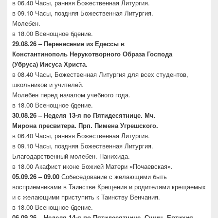
в 06.40 Часы, ранняя Божественная Литургия.
в 09.10 Часы, поздняя Божественная Литургия.
Молебен.
в 18.00 Всенощное бдение.
29.08.26 – Перенесение из Едессы в
Константинополь
Нерукотворного Образа Господа
(Убруса)
Иисуса Христа.
в 08.40 Часы, Божественная Литургия для всех студентов,
школьников и учителей.
Молебен перед началом учебного года.
в 18.00 Всенощное бдение.
30.08.26 –
Неделя 13-я по Пятидесятнице. Мч.
Мирона
пресвитера. Прп. Пимена Угрешского.
в 06.40 Часы, ранняя Божественная Литургия.
в 09.10 Часы, поздняя Божественная Литургия.
Благодарственный молебен. Панихида.
в 18.00 Акафист иконе Божией Матери «Почаевская».
05.09.26 – 09.00
Собеседование с желающими быть
восприемниками в Таинстве Крещения и родителями крещаемых
и с желающими приступить к Таинству Венчания.
в 18.00 Всенощное бдение.
06.09.26 –
Неделя 14-я по Пятидесятнице. Сщмч.
Евтихия,