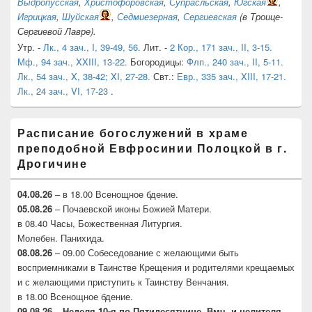
Выдропусская
,
Христофоровская
,
Супрасльская
,
Югская
,
Игрицкая
,
Шуйская
,
Седмиезерная
,
Сергиевская
(в Троице-
Сергиевой Лавре).
Утр. -
Лк., 4 зач., I, 39-49, 56.
Лит. -
2 Кор., 171 зач., II, 3-15.
Мф., 94 зач., XXIII, 13-22.
Богородицы:
Флп., 240 зач., II, 5-11.
Лк., 54 зач., X, 38-42; XI, 27-28.
Свт.:
Евр., 335 зач., XIII, 17-21.
Лк., 24 зач., VI, 17-23
.
Расписание богослужений в храме
преподобной Евфросинии Полоцкой в г.
Дрогичине
04.08.26
– в 18.00 Всенощное бдение.
05.08.26
– Почаевской иконы Божией Матери.
в 08.40 Часы, Божественная Литургия.
Молебен. Панихида.
08.08.26
– 09.00 Собеседование с желающими быть
восприемниками в Таинстве Крещения и родителями крещаемых
и с желающими приступить к Таинству Венчания.
в 18.00 Всенощное бдение.
09.08.26 – Неделя 10-я по Пятидесятнице. Вмч. и целителя