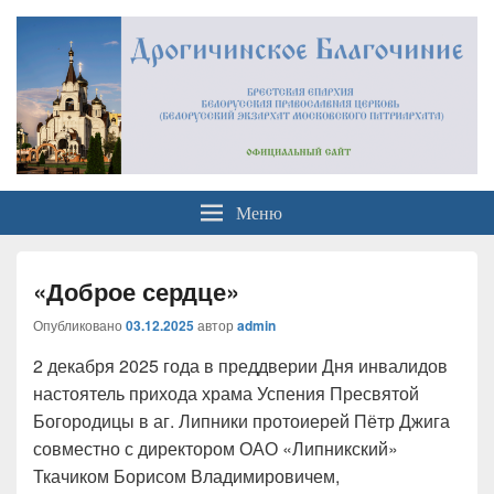
Официальный сайт
Брестская Епархия Белорусский Экзархат Московский Патриархат
Меню
Дрогичинского благочиния
«Доброе сердце»
Опубликовано
03.12.2025
автор
admin
2 декабря 2025 года в преддверии Дня инвалидов
настоятель прихода храма Успения Пресвятой
Богородицы в аг. Липники протоиерей Пётр Джига
совместно с директором ОАО «Липникский»
Ткачиком Борисом Владимировичем,