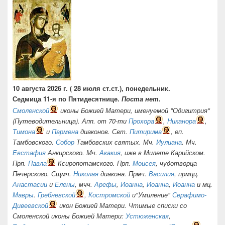
10 августа 2026 г. ( 28 июля ст.ст.), понедельник.
Седмица 11-я по Пятидесятнице.
Поста нет.
Смоленской
иконы Божией Матери, именуемой "Одигитрия"
(Путеводительница). Апп. от 70-ти
Прохора
,
Никанора
,
Тимона
и
Пармена
диаконов. Свт.
Питирима
, еп.
Тамбовского.
Собор
Тамбовских святых. Мч.
Иулиана
. Мч.
Евстафия
Анкирского. Мч.
Акакия
, иже в Милете Карийском.
Прп.
Павла
Ксиропотамского. Прп.
Моисея
, чудотворца
Печерского. Сщмч.
Николая
диакона. Прмч.
Василия
, прмцц.
Анастасии
и
Елены
, мчч.
Арефы
,
Иоанна
,
Иоанна
,
Иоанна
и мц.
Мавры
.
Гребневской
,
Костромской
и"Умиление"
Серафимо-
Дивеевской
икон Божией Матери. Чтимые списки со
Смоленской иконы Божией Матери:
Устюженская
,