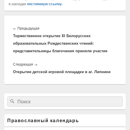
в закладки
постоянную ссылку
.
Навигация
по
←
Предыдущая
Предыдущая
записям
Торжественное открытие XI Белорусских
запись:
образовательных Рождественских чтений:
представительницы благочиния приняли участие
Следующая
→
Следующая
Открытие детской игровой площадки в аг. Липники
запись:
Область
Найти:
Поиск
основной
боковой
панели
Православный календарь