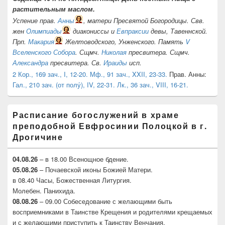
растительным маслом.
Успение прав.
Анны
, матери Пресвятой Богородицы. Свв.
жен
Олимпиады
диакониссы и
Евпраксии
девы, Тавеннской.
Прп.
Макария
Желтоводского, Унженского. Память
V
Вселенского Собора
. Сщмч.
Николая
пресвитера. Сщмч.
Александра
пресвитера. Св.
Ираиды
исп.
2 Кор., 169 зач., I, 12-20.
Мф., 91 зач., XXII, 23-33.
Прав. Анны:
Гал., 210 зач. (от полу́), IV, 22-31.
Лк., 36 зач., VIII, 16-21.
Расписание богослужений в храме
преподобной Евфросинии Полоцкой в г.
Дрогичине
04.08.26
– в 18.00 Всенощное бдение.
05.08.26
– Почаевской иконы Божией Матери.
в 08.40 Часы, Божественная Литургия.
Молебен. Панихида.
08.08.26
– 09.00 Собеседование с желающими быть
восприемниками в Таинстве Крещения и родителями крещаемых
и с желающими приступить к Таинству Венчания.