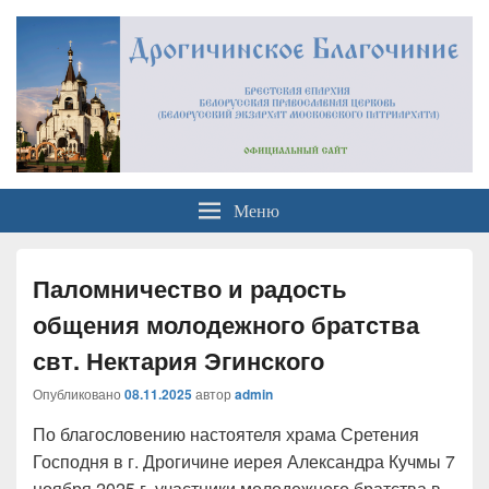
Официальный сайт
Брестская Епархия Белорусский Экзархат Московский Патриархат
Меню
Дрогичинского благочиния
Паломничество и радость
общения молодежного братства
свт. Нектария Эгинского
Опубликовано
08.11.2025
автор
admin
По благословению настоятеля храма Сретения
Господня в г. Дрогичине иерея Александра Кучмы 7
ноября 2025 г. участники молодежного братства в