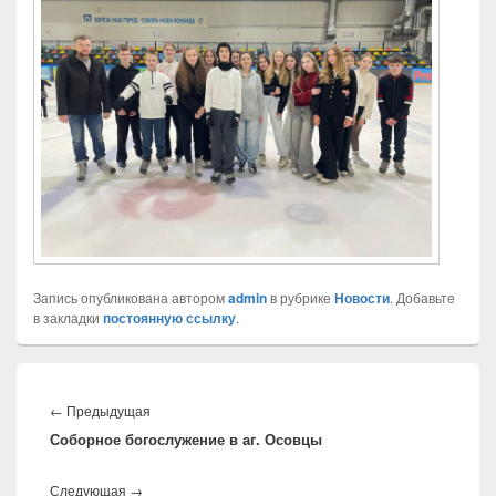
Запись опубликована автором
admin
в рубрике
Новости
. Добавьте
в закладки
постоянную ссылку
.
Навигация
по
←
Предыдущая
Предыдущая
записям
Соборное богослужение в аг. Осовцы
запись:
Следующая
→
Следующая