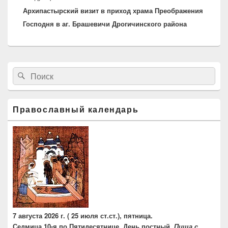
Архипастырский визит в приход храма Преображения
запись:
Господня в аг. Брашевичи Дрогичинского района
Область
Найти:
Поиск
основной
боковой
панели
Православный календарь
7 августа 2026 г. ( 25 июля ст.ст.), пятница.
Седмица 10-я по Пятидесятнице. День постный.
Пища с