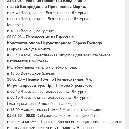
28.08.26 – Успение Пресвятой Владычицы
нашей
Богородицы и Приснодевы Марии.
в 06.40 Часы, ранняя Божественная Литургия.
в 09.10 Часы, поздняя Божественная Литургия.
Молебен.
в 18.00 Всенощное бдение.
29.08.26 – Перенесение из Едессы в
Константинополь
Нерукотворного Образа Господа
(Убруса)
Иисуса Христа.
в 08.40 Часы, Божественная Литургия для всех студентов,
школьников и учителей.
Молебен перед началом учебного года.
в 18.00 Всенощное бдение.
30.08.26 –
Неделя 13-я по Пятидесятнице. Мч.
Мирона
пресвитера. Прп. Пимена Угрешского.
в 06.40 Часы, ранняя Божественная Литургия.
в 09.10 Часы, поздняя Божественная Литургия.
Благодарственный молебен. Панихида.
в 18.00 Акафист иконе Божией Матери «Почаевская».
05.09.26 – 09.00
Собеседование с желающими быть
восприемниками в Таинстве Крещения и родителями крещаемых
и с желающими приступить к Таинству Венчания.