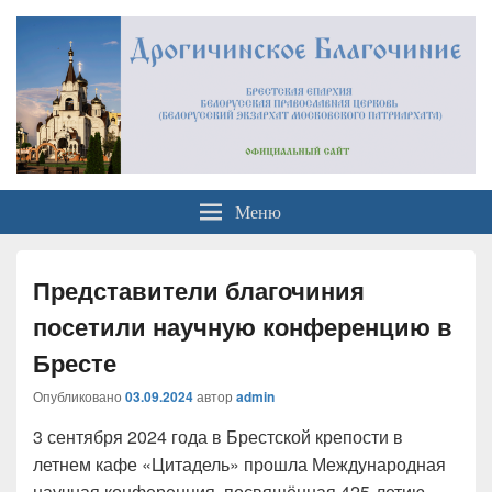
Официальный сайт
Брестская Епархия Белорусский Экзархат Московский Патриархат
Меню
Дрогичинского благочиния
Представители благочиния
посетили научную конференцию в
Бресте
Опубликовано
03.09.2024
автор
admin
3 сентября 2024 года в Брестской крепости в
летнем кафе «Цитадель» прошла Международная
научная конференция, посвящённая 425-летию