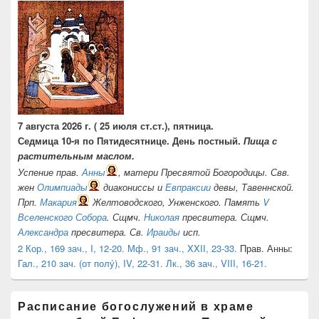
7 августа 2026 г. ( 25 июля ст.ст.), пятница.
Седмица 10-я по Пятидесятнице. День постный.
Пища с
растительным маслом.
Успение прав.
Анны
, матери Пресвятой Богородицы. Свв.
жен
Олимпиады
диакониссы и
Евпраксии
девы, Тавеннской.
Прп.
Макария
Желтоводского, Унженского. Память
V
Вселенского Собора
. Сщмч.
Николая
пресвитера. Сщмч.
Александра
пресвитера. Св.
Ираиды
исп.
2 Кор., 169 зач., I, 12-20.
Мф., 91 зач., XXII, 23-33.
Прав. Анны:
Гал., 210 зач. (от полу́), IV, 22-31.
Лк., 36 зач., VIII, 16-21.
Расписание богослужений в храме