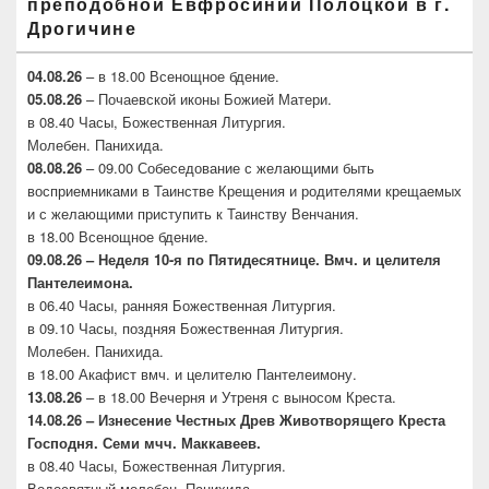
преподобной Евфросинии Полоцкой в г.
Дрогичине
04.08.26
– в 18.00 Всенощное бдение.
05.08.26
– Почаевской иконы Божией Матери.
в 08.40 Часы, Божественная Литургия.
Молебен. Панихида.
08.08.26
– 09.00 Собеседование с желающими быть
восприемниками в Таинстве Крещения и родителями крещаемых
и с желающими приступить к Таинству Венчания.
в 18.00 Всенощное бдение.
09.08.26 – Неделя 10-я по Пятидесятнице. Вмч. и целителя
Пантелеимона.
в 06.40 Часы, ранняя Божественная Литургия.
в 09.10 Часы, поздняя Божественная Литургия.
Молебен. Панихида.
в 18.00 Акафист вмч. и целителю Пантелеимону.
13.08.26
– в 18.00 Вечерня и Утреня с выносом Креста.
14.08.26 – Изнесение Честных Древ Животворящего
Креста
Господня. Семи мчч. Маккавеев.
в 08.40 Часы, Божественная Литургия.
Водосвятный молебен. Панихида.