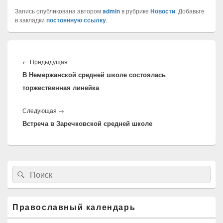
Запись опубликована автором
admin
в рубрике
Новости
. Добавьте
в закладки
постоянную ссылку
.
Навигация
по
←
Предыдущая
Предыдущая
записям
В Немержанской средней школе состоялась
запись:
торжественная линейка
Следующая
→
Следующая
Встреча в Заречковской средней школе
запись:
Область
Найти:
Поиск
основной
боковой
панели
Православный календарь