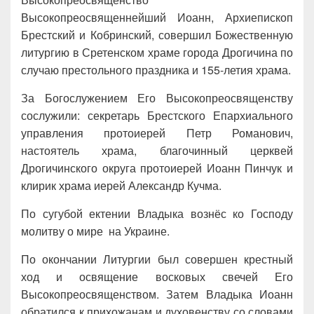
Высокопреосвященнейший Иоанн, Архиепископ
Брестский и Кобринский, совершил Божественную
литургию в Сретенском храме города Дрогичина по
случаю престольного праздника и 155-летия храма.
За Богослужением Его Высокопреосвященству
сослужили: секретарь Брестского Епархиального
управления протоиерей Петр Романович,
настоятель храма, благочинный церквей
Дрогичинского округа протоиерей Иоанн Пинчук и
клирик храма иерей Александр Кучма.
По сугубой ектении Владыка вознёс ко Господу
молитву о мире на Украине.
По окончании Литургии был совершен крестный
ход и освящение восковых свечей Его
Высокопреосвященством. Затем Владыка Иоанн
обратился к прихожанам и духовенству со словами