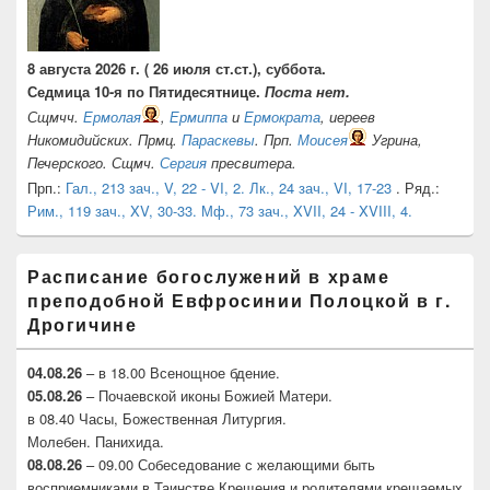
8 августа 2026 г. ( 26 июля ст.ст.), суббота.
Седмица 10-я по Пятидесятнице.
Поста нет.
Сщмчч.
Ермолая
,
Ермиппа
и
Ермократа
, иереев
Никомидийских. Прмц.
Параскевы
. Прп.
Моисея
Угрина,
Печерского. Сщмч.
Сергия
пресвитера.
Прп.:
Гал., 213 зач., V, 22 - VI, 2.
Лк., 24 зач., VI, 17-23
. Ряд.:
Рим., 119 зач., XV, 30-33.
Мф., 73 зач., XVII, 24 - XVIII, 4.
Расписание богослужений в храме
преподобной Евфросинии Полоцкой в г.
Дрогичине
04.08.26
– в 18.00 Всенощное бдение.
05.08.26
– Почаевской иконы Божией Матери.
в 08.40 Часы, Божественная Литургия.
Молебен. Панихида.
08.08.26
– 09.00 Собеседование с желающими быть
восприемниками в Таинстве Крещения и родителями крещаемых