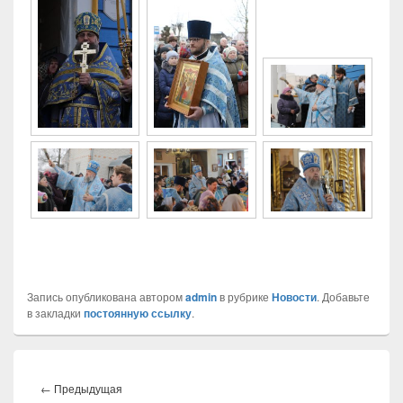
Запись опубликована автором
admin
в рубрике
Новости
. Добавьте
в закладки
постоянную ссылку
.
Навигация
по
←
Предыдущая
Предыдущая