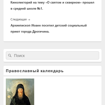
записям
Кинолекторий на тему «О святом и скверном» прошел
запись:
в средней школе №1.
Следующая
→
Следующая
Архиепископ Иоанн посетил детский социальный
запись:
приют города Дрогичина.
Область
Найти:
Поиск
основной
боковой
панели
Православный календарь