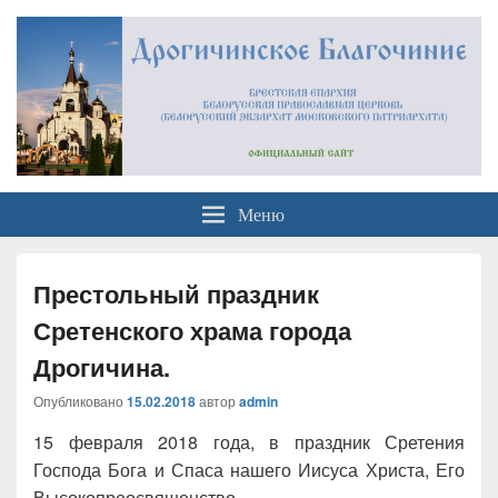
Официальный сайт
Брестская Епархия Белорусский Экзархат Московский Патриархат
Меню
Дрогичинского благочиния
Престольный праздник
Сретенского храма города
Дрогичина.
Опубликовано
15.02.2018
автор
admin
15 февраля 2018 года, в праздник Сретения
Господа Бога и Спаса нашего Иисуса Христа, Его
Высокопреосвященство