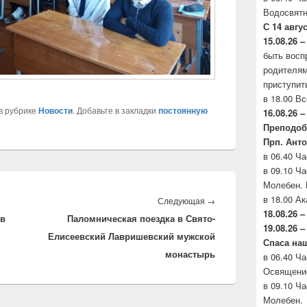
Водосвятн
С 14 авгу
15.08.26 –
быть восп
родителя
приступит
в 18.00 В
в рубрике
Новости
. Добавьте в закладки
постоянную
16.08.26 –
Преподо
Прп. Анто
в 06.40 Ч
в 09.10 Ч
Молебен. 
в 18.00 А
Следующая
→
Следующая
18.08.26 –
 в
Паломническая поездка в Свято-
запись:
19.08.26 
Елисеевский Лавришевский мужской
Спаса на
монастырь
в 06.40 Ч
Освящени
в 09.10 Ч
Молебен.