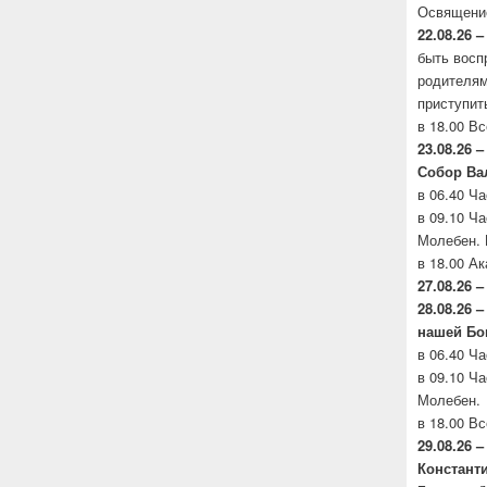
Освящени
22.08.26 –
быть восп
родителя
приступит
в 18.00 В
23.08.26 –
Собор
Вал
в 06.40 Ч
в 09.10 Ч
Молебен. 
в 18.00 А
27.08.26 –
28.08.26
нашей
Бо
в 06.40 Ч
в 09.10 Ч
Молебен.
в 18.00 В
29.08.26 
Констант