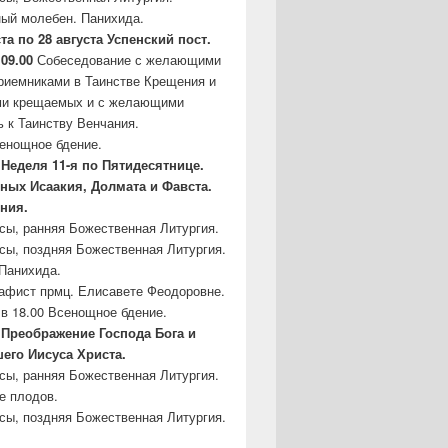
ый молебен. Панихида.
ста по 28 августа Успенский пост.
 09.00
Собеседование с желающими
риемниками в Таинстве Крещения и
ми крещаемых и с желающими
ь к Таинству Венчания.
сенощное бдение.
Неделя 11-я по Пятидесятнице.
бных
Исаакия, Долмата и Фавста.
ния.
асы, ранняя Божественная Литургия.
асы, поздняя Божественная Литургия.
Панихида.
кафист прмц. Елисавете Феодоровне.
в 18.00 Всенощное бдение.
– Преображение Господа Бога и
шего
Иисуса Христа.
асы, ранняя Божественная Литургия.
е плодов.
асы, поздняя Божественная Литургия.