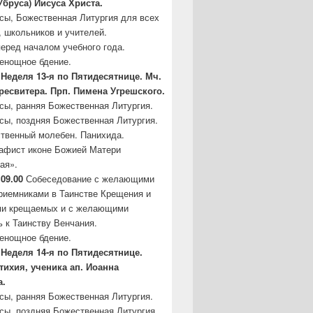
Убруса)
Иисуса Христа.
асы, Божественная Литургия для всех
, школьников и учителей.
еред началом учебного года.
сенощное бдение.
Неделя 13-я по Пятидесятнице. Мч.
ресвитера. Прп. Пимена Угрешского.
асы, ранняя Божественная Литургия.
асы, поздняя Божественная Литургия.
твенный молебен. Панихида.
кафист иконе Божией Матери
ая».
 09.00
Собеседование с желающими
риемниками в Таинстве Крещения и
ми крещаемых и с желающими
ь к Таинству Венчания.
сенощное бдение.
Неделя 14-я по Пятидесятнице.
тихия, ученика ап. Иоанна
а.
асы, ранняя Божественная Литургия.
асы, поздняя Божественная Литургия.