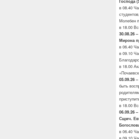
Господа (
в 08.40 Ч
студентов
Молебен п
в 18.00 В
30.08.26 –
Мирона
п
в 06.40 Ч
в 09.10 Ч
Благодарс
в 18.00 А
«Почаевск
05.09.26 –
быть восп
родителя
приступит
в 18.00 В
06.09.26 –
Сщмч.
Ев
Богослов
в 06.40 Ч
в 09.10 Ч