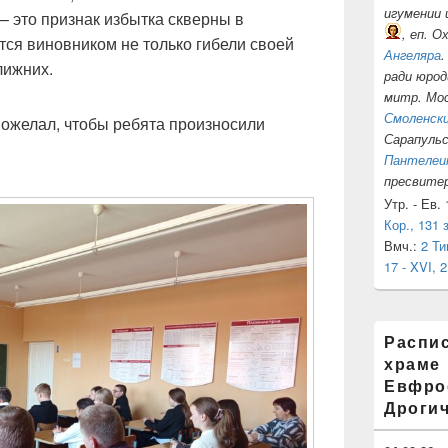
игумении 
– это признак избытка скверны в
, еп. О
тся виновником не только гибели своей
Ангеляра
.
лижних.
ради юрод
митр. Мос
Смоленск
ожелал, чтобы ребята произносили
Сарапуль
Пантелеи
пресвитер
Утр. - Ев.
Кор., 131 з
Вмч.:
2 Ти
17 - XVI, 2
Распи
храме
Евфрос
Дроги