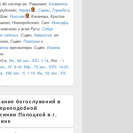
и 90 сестер ее. Равноапп.
Климента
хридского,
Наума
,
Саввы
,
Горазда
и
 Блж.
Николая
Кочанова, Христа
ивого, Новгородского. Свт.
Иоасафа
,
ковского и всея Руси.
Собор
их святых
. Сщмч.
Амвросия
, еп.
ского. Сщмч.
Платона
и
мона
пресвитера. Сщмч.
Иоанна
а.
 10-е,
Ин., 66 зач., XXI, 1-14.
Лит. -
1
ач., IV, 9-16.
Мф., 72 зач., XVII, 14-23.
м., 292 зач., II, 1-10.
Ин., 52 зач., XV,
.
сание богослужений в
 преподобной
инии Полоцкой в г.
чине