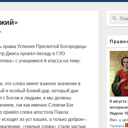
Область
Найти:
Пои
основной
ожий»
боковой
панели
n
Право
ель храма Успения Пресвятой Богородицы
ётр Джига провёл беседу в ГУО
опова» с учащимися 8 класса на тему:
м, что слово имеет важное значение в
ый и особый Божий дар, который дан
я с Богом и людьми, и мы должны
9 августа 
вением, так как именно Словом Бог
воскресе
р привёл слова апостола Павла:
Неделя 1
 исходит из уст ваших, а только доброе».
Вмч. и ц
сожалению, «гнилые слова» стали частью
Германа