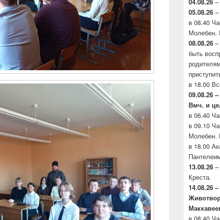
04.08.26
– 
05.08.26
– 
в 08.40 Ч
Молебен. 
08.08.26
–
быть восп
родителя
приступит
в 18.00 В
09.08.26 
Вмч. и ц
в 06.40 Ч
в 09.10 Ч
Молебен. 
в 18.00 А
Пантелеим
13.08.26
– 
Креста.
14.08.26 
Животво
Маккавее
в 08.40 Ч