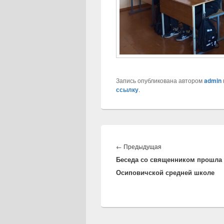
Запись опубликована автором
admin
ссылку
.
Навигация
по
←
Предыдущая
Предыдущая
записям
Беседа со священником прошла
запись:
Осиповичской средней школе