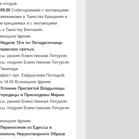
е плодов.
 09.00
Собеседование с желающими
риемниками в Таинстве Крещения и
ми крещаемых и с желающими
ь к Таинству Венчания.
сенощное бдение.
Неделя 12-я по Пятидесятнице.
аамских святых.
асы, ранняя Божественная Литургия.
асы, поздняя Божественная Литургия.
Панихида.
кафист прп. Евфросинии Полоцкой.
в 18.00 Всенощное бдение.
 – Успение Пресвятой Владычицы
городицы и Приснодевы Марии.
асы, ранняя Божественная Литургия.
асы, поздняя Божественная Литургия.
сенощное бдение.
– Перенесение из Едессы в
инополь
Нерукотворного Образа