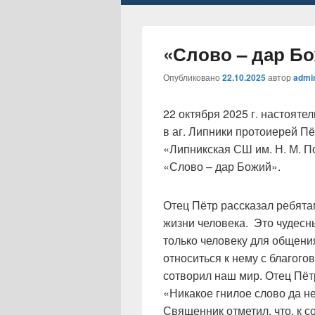
«Слово – дар Б
Опубликовано
22.10.2025
автор
admi
22 октября 2025 г. настоят
в аг. Липники протоиерей П
«Липникская СШ им. Н. М. П
«Слово – дар Божий».
Отец Пётр рассказал ребята
жизни человека. Это чудесн
только человеку для общени
относиться к нему с благого
сотворил наш мир. Отец Пёт
«Никакое гнилое слово да не
Священник отметил, что, к 