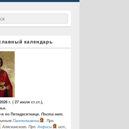
ск
славный календарь
2026 г. ( 27 июля ст.ст.),
нье.
0-я по Пятидесятнице.
Поста нет.
елителя
Пантелеимона
. Прп.
Аляскинского. Прп.
Анфисы
исп.,