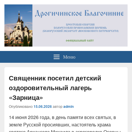
Официальный сайт
Брестская Епархия Белорусский Экзархат Московский Патриархат
Меню
Дрогичинского благочиния
Священник посетил детский
оздоровительный лагерь
«Зарница»
Опубликовано
15.06.2026
автор
admin
14 июня 2026 года, в день памяти всех святых, в
земле Русской просиявших, настоятель храма
святого Архангела Михаила в агрогородке Осовцы