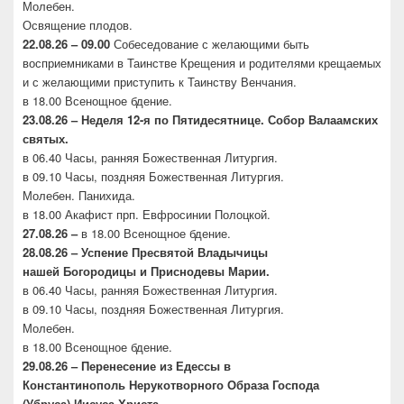
Молебен.
Освящение плодов.
22.08.26 – 09.00
Собеседование с желающими быть
восприемниками в Таинстве Крещения и родителями крещаемых
и с желающими приступить к Таинству Венчания.
в 18.00 Всенощное бдение.
23.08.26 –
Неделя 12-я по Пятидесятнице. Собор
Валаамских
святых.
в 06.40 Часы, ранняя Божественная Литургия.
в 09.10 Часы, поздняя Божественная Литургия.
Молебен. Панихида.
в 18.00 Акафист прп. Евфросинии Полоцкой.
27.08.26 –
в 18.00 Всенощное бдение.
28.08.26 – Успение Пресвятой Владычицы
нашей
Богородицы и Приснодевы Марии.
в 06.40 Часы, ранняя Божественная Литургия.
в 09.10 Часы, поздняя Божественная Литургия.
Молебен.
в 18.00 Всенощное бдение.
29.08.26 – Перенесение из Едессы в
Константинополь
Нерукотворного Образа Господа
(Убруса)
Иисуса Христа.