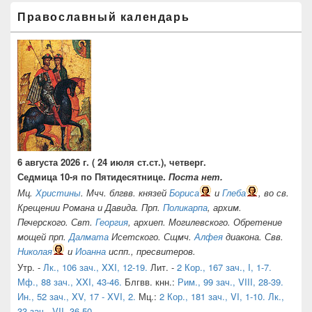
Православный календарь
6 августа 2026 г. ( 24 июля ст.ст.), четверг.
Седмица 10-я по Пятидесятнице.
Поста нет.
Мц.
Христины
. Мчч. блгвв. князей
Бориса
и
Глеба
, во св.
Крещении Романа и Давида. Прп.
Поликарпа
, архим.
Печерского. Свт.
Георгия
, архиеп. Могилевского. Обретение
мощей прп.
Далмата
Исетского. Сщмч.
Алфея
диакона. Свв.
Николая
и
Иоанна
испп., пресвитеров.
Утр. -
Лк., 106 зач., XXI, 12-19.
Лит. -
2 Кор., 167 зач., I, 1-7.
Мф., 88 зач., XXI, 43-46.
Блгвв. кнн.:
Рим., 99 зач., VIII, 28-39.
Ин., 52 зач., XV, 17 - XVI, 2.
Мц.:
2 Кор., 181 зач., VI, 1-10.
Лк.,
33 зач., VII, 36-50
.