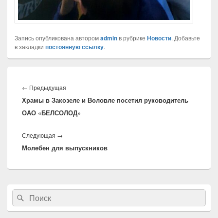
Запись опубликована автором
admin
в рубрике
Новости
. Добавьте
в закладки
постоянную ссылку
.
Навигация
по
←
Предыдущая
Предыдущая
записям
Храмы в Закозеле и Воловле посетил руководитель
запись:
ОАО «БЕЛСОЛОД»
Следующая
→
Следующая
Молебен для выпускников
запись:
Область
Найти:
Поиск
основной
боковой
панели