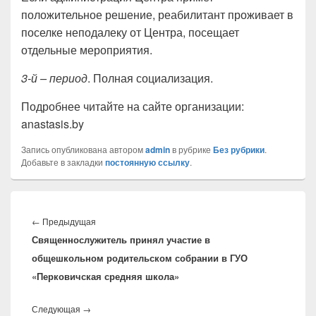
положительное решение, реабилитант проживает в
поселке неподалеку от Центра, посещает
отдельные мероприятия.
3-й – период
. Полная социализация.
Подробнее читайте на сайте организации:
anastasis.by
Запись опубликована автором
admin
в рубрике
Без рубрики
.
Добавьте в закладки
постоянную ссылку
.
Навигация
по
←
Предыдущая
Предыдущая
записям
Священнослужитель принял участие в
запись:
общешкольном родительском собрании в ГУО
«Перковичская средняя школа»
Следующая
→
Следующая