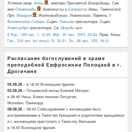
Успение прав.
Анны
, матери Пресвятой Богородицы. Свв.
жен
Олимпиады
диакониссы и
Евпраксии
девы, Тавеннской.
Прп.
Макария
Желтоводского, Унженского. Память
V
Вселенского Собора
. Сщмч.
Николая
пресвитера. Сщмч.
Александра
пресвитера. Св.
Ираиды
исп.
2 Кор., 169 зач., I, 12-20.
Мф., 91 зач., XXII, 23-33.
Прав. Анны:
Гал., 210 зач. (от полу́), IV, 22-31.
Лк., 36 зач., VIII, 16-21.
Расписание богослужений в храме
преподобной Евфросинии Полоцкой в г.
Дрогичине
04.08.26
– в 18.00 Всенощное бдение.
05.08.26
– Почаевской иконы Божией Матери.
в 08.40 Часы, Божественная Литургия.
Молебен. Панихида.
08.08.26
– 09.00 Собеседование с желающими быть
восприемниками в Таинстве Крещения и родителями крещаемых
и с желающими приступить к Таинству Венчания.
в 18.00 Всенощное бдение.