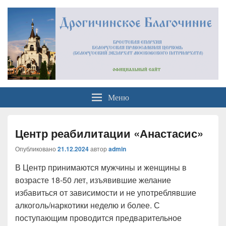
Официальный сайт
Брестская Епархия Белорусский Экзархат Московский Патриархат
Меню
Дрогичинского благочиния
Центр реабилитации «Анастасис»
Опубликовано
21.12.2024
автор
admin
В Центр принимаются мужчины и женщины в
возрасте 18-50 лет, изъявившие желание
избавиться от зависимости и не употреблявшие
алкоголь/наркотики неделю и более. С
поступающим проводится предварительное