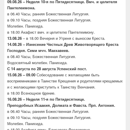
09.08.26 – Неделя 10-я по Пятидесятнице. Вмч. и целителя
Пантелеимона.
в 06.40 Часы, ранняя Божественная Литургия.
в 09.10 Часы, поздняя Божественная Литургия.
Молебен. Панихида.
в 18.00 Акафист вмч. и целителю Пантелеимону.
13.08.26
– в 18.00 Вечерня и Утреня с выносом Креста.
14.08.26 – Изнесение Честных Древ Животворящего
Креста
Господня. Семи мчч. Маккавеев.
в 08.40 Часы, Божественная Литургия.
Водосвятный молебен. Панихида.
С 14 августа по 28 августа Успенский пост.
15.08.26 – 09.00
Собеседование с желающими быть
восприемниками в Таинстве Крещения и родителями крещаемых
и с желающими приступить к Таинству Венчания.
в 18.00 Всенощное бдение.
16.08.26 –
Неделя 11-я по Пятидесятнице.
Преподобных
Исаакия, Долмата и Фавста. Прп. Антония.
в 06.40 Часы, ранняя Божественная Литургия.
в 09.10 Часы, поздняя Божественная Литургия.
Молебен. Панихида.
в 18.00 Акафист прмц. Елисавете Феодоровне.