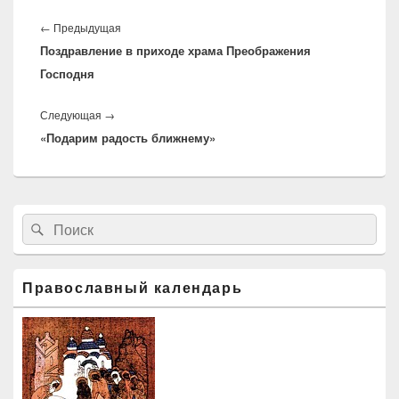
Навигация
по
←
Предыдущая
Предыдущая
записям
Поздравление в приходе храма Преображения
запись:
Господня
Следующая
→
Следующая
«Подарим радость ближнему»
запись:
Область
Найти:
Поиск
основной
боковой
панели
Православный календарь