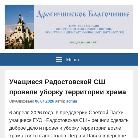
Официальный сайт
Брестская Епархия Белорусский Экзархат Московский Патриархат
Меню
Дрогичинского благочиния
Учащиеся Радостовской СШ
провели уборку территории храма
Опубликовано
06.04.2026
автор
admin
6 апреля 2026 года, в преддверии Светлой Пасхи
учащиеся ГУО «Радостовская СШ» решили сделать
доброе дело и провели уборку территории возле
храма святых апостолов Петра и Павла в деревне