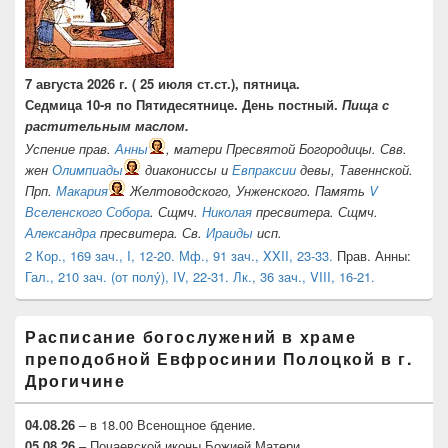
7 августа 2026 г. ( 25 июля ст.ст.), пятница.
Седмица 10-я по Пятидесятнице. День постный.
Пища с
растительным маслом.
Успение прав.
Анны
, матери Пресвятой Богородицы. Свв.
жен
Олимпиады
диакониссы и
Евпраксии
девы, Тавеннской.
Прп.
Макария
Желтоводского, Унженского. Память
V
Вселенского Собора
. Сщмч.
Николая
пресвитера. Сщмч.
Александра
пресвитера. Св.
Ираиды
исп.
2 Кор., 169 зач., I, 12-20.
Мф., 91 зач., XXII, 23-33.
Прав. Анны:
Гал., 210 зач. (от полу́), IV, 22-31.
Лк., 36 зач., VIII, 16-21.
Расписание богослужений в храме
преподобной Евфросинии Полоцкой в г.
Дрогичине
04.08.26
– в 18.00 Всенощное бдение.
05.08.26
– Почаевской иконы Божией Матери.