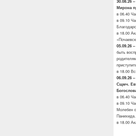
30.08.26 –
Мирона
п
в 06.40 Ч
в 09.10 Ч
Благодарс
в 18.00 А
«Почаевск
05.09.26 –
быть восп
родителя
приступит
в 18.00 В
06.09.26 –
Сщмч.
Ев
Богослов
в 06.40 Ч
в 09.10 Ч
Молебен о
Панихида.
в 18.00 А