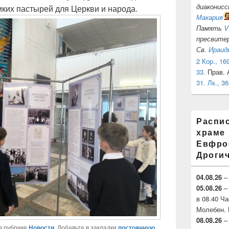
диаконис
иких пастырей для Церкви и народа.
Макария
Память
V
пресвите
Св.
Ираид
2 Кор., 169
33.
Прав. 
31.
Лк., 36
Распи
храме
Евфрос
Дроги
04.08.26
– 
05.08.26
– 
в 08.40 Ч
Молебен. 
08.08.26
–
в рубрике
Новости
. Добавьте в закладки
постоянную