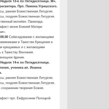
Неделя 13-я по Пятидесятнице. Мч.
ресвитера. Прп. Пимена Угрешского.
асы, ранняя Божественная Литургия.
асы, поздняя Божественная Литургия.
твенный молебен. Панихида.
кафист иконе Божией Матери
ая».
 09.00
Собеседование с желающими
риемниками в Таинстве Крещения и
ми крещаемых и с желающими
ь к Таинству Венчания.
сенощное бдение.
Неделя 14-я по Пятидесятнице.
тихия, ученика ап. Иоанна
а.
асы, ранняя Божественная Литургия.
асы, поздняя Божественная Литургия.
 сохранении творения Божия.
кафист прп. Евфросинии Полоцкой.