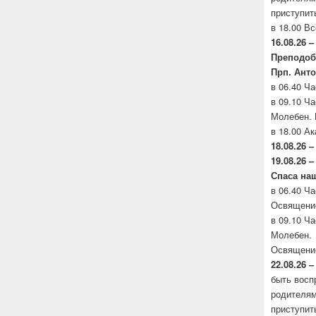
приступит
в 18.00 В
16.08.26 –
Преподо
Прп. Анто
в 06.40 Ч
в 09.10 Ч
Молебен. 
в 18.00 А
18.08.26 –
19.08.26 
Спаса на
в 06.40 Ч
Освящени
в 09.10 Ч
Молебен.
Освящени
22.08.26 –
быть восп
родителя
приступит