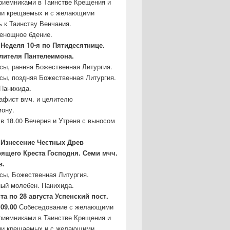
риемниками в Таинстве Крещения и
ми крещаемых и с желающими
ь к Таинству Венчания.
сенощное бдение.
– Неделя 10-я по Пятидесятнице.
елителя Пантелеимона.
асы, ранняя Божественная Литургия.
асы, поздняя Божественная Литургия.
Панихида.
кафист вмч. и целителю
ону.
в 18.00 Вечерня и Утреня с выносом
– Изнесение Честных Древ
рящего
Креста Господня. Семи мчч.
в.
асы, Божественная Литургия.
ый молебен. Панихида.
ста по 28 августа Успенский пост.
 09.00
Собеседование с желающими
риемниками в Таинстве Крещения и
ми крещаемых и с желающими