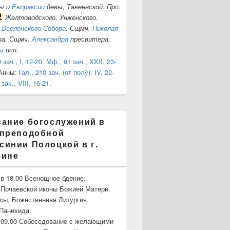
сы и
Евпраксии
девы, Тавеннской. Прп.
Желтоводского, Унженского.
 Вселенского Собора
. Сщмч.
Николая
ра. Сщмч.
Александра
пресвитера.
ы
исп.
 зач., I, 12-20.
Мф., 91 зач., XXII, 23-
Анны:
Гал., 210 зач. (от полу́), IV, 22-
 зач., VIII, 16-21.
сание богослужений в
 преподобной
инии Полоцкой в г.
чине
в 18.00 Всенощное бдение.
Почаевской иконы Божией Матери.
асы, Божественная Литургия.
Панихида.
 09.00 Собеседование с желающими