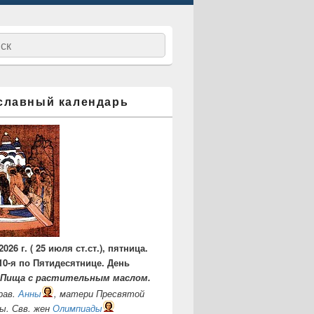
ск
славный календарь
2026 г. ( 25 июля ст.ст.), пятница.
10-я по Пятидесятнице. День
Пища с растительным маслом.
рав.
Анны
, матери Пресвятой
ы. Свв. жен
Олимпиады