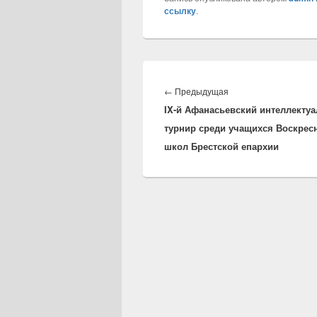
ссылку
.
Навигация
по
←
Предыдущая
Предыдущая
записям
IX-й Афанасьевский интеллекту
запись:
турнир среди учащихся Воскрес
школ Брестской епархии