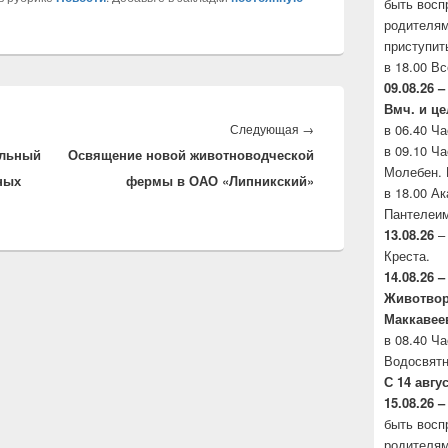
быть восп
родителя
приступит
в 18.00 В
09.08.26 
Вмч. и ц
Следующая
→
Следующая
в 06.40 Ч
в 09.10 Ч
альный
Освящение новой животноводческой
запись:
Молебен. 
ных
фермы в ОАО «Липникский»
в 18.00 А
Пантелеим
13.08.26
– 
Креста.
14.08.26 
Животво
Маккавее
в 08.40 Ч
Водосвятн
С 14 авгу
15.08.26 –
быть восп
родителя