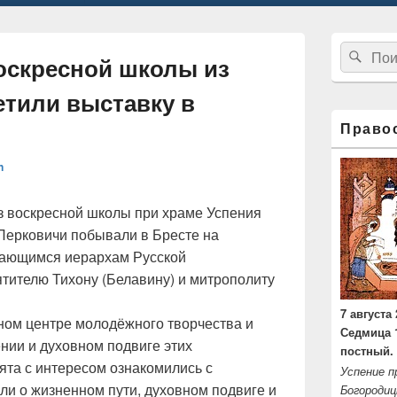
Область
Найти:
Пои
основной
оскресной школы из
боковой
панели
етили выставку в
Право
n
из воскресной школы при храме Успения
Перковичи побывали в Бресте на
дающимся иерархам Русской
тителю Тихону (Белавину) и митрополиту
7 августа 
ном центре молодёжного творчества и
Седмица 
ении и духовном подвиге этих
постный.
та с интересом ознакомились с
Успение п
ли о жизненном пути, духовном подвиге и
Богородиц