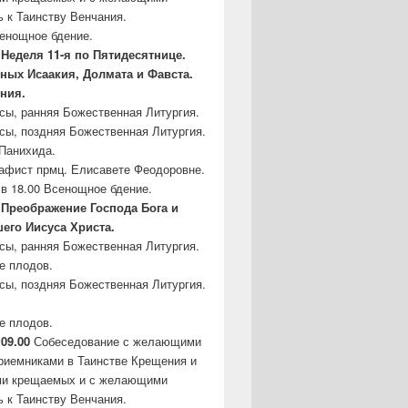
ь к Таинству Венчания.
сенощное бдение.
Неделя 11-я по Пятидесятнице.
бных
Исаакия, Долмата и Фавста.
ния.
асы, ранняя Божественная Литургия.
асы, поздняя Божественная Литургия.
Панихида.
кафист прмц. Елисавете Феодоровне.
в 18.00 Всенощное бдение.
– Преображение Господа Бога и
шего
Иисуса Христа.
асы, ранняя Божественная Литургия.
е плодов.
асы, поздняя Божественная Литургия.
е плодов.
 09.00
Собеседование с желающими
риемниками в Таинстве Крещения и
ми крещаемых и с желающими
ь к Таинству Венчания.