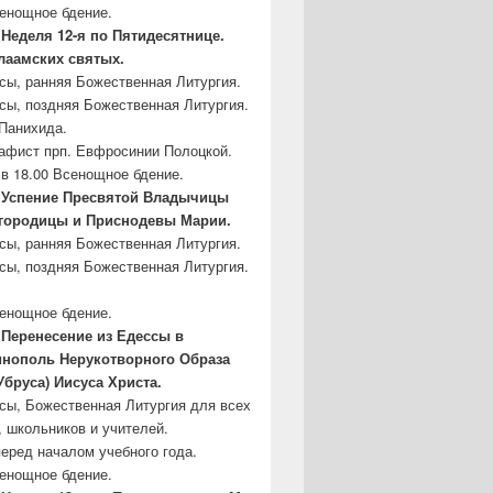
сенощное бдение.
Неделя 12-я по Пятидесятнице.
аамских святых.
асы, ранняя Божественная Литургия.
асы, поздняя Божественная Литургия.
Панихида.
кафист прп. Евфросинии Полоцкой.
в 18.00 Всенощное бдение.
 – Успение Пресвятой Владычицы
городицы и Приснодевы Марии.
асы, ранняя Божественная Литургия.
асы, поздняя Божественная Литургия.
сенощное бдение.
– Перенесение из Едессы в
инополь
Нерукотворного Образа
Убруса)
Иисуса Христа.
асы, Божественная Литургия для всех
, школьников и учителей.
еред началом учебного года.
сенощное бдение.