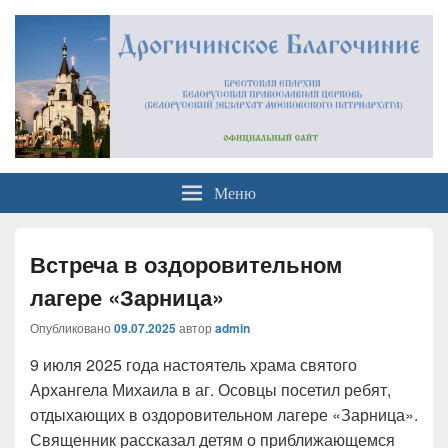
Официальный сайт
Брестская Епархия Белорусский Экзархат Московский Патриархат
Меню
Дрогичинского благочиния
Встреча в оздоровительном
лагере «Зарница»
Опубликовано
09.07.2025
автор
admin
9 июля 2025 года настоятель храма святого
Архангела Михаила в аг. Осовцы посетил ребят,
отдыхающих в оздоровительном лагере «Зарница».
Священник рассказал детям о приближающемся