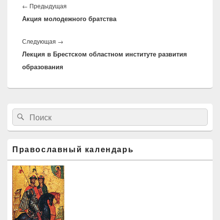
по
←
Предыдущая
Предыдущая
записям
Акция молодежного братства
запись:
Следующая
→
Следующая
Лекция в Брестском областном институте развития
запись:
образования
Область
Найти:
Поиск
основной
боковой
панели
Православный календарь