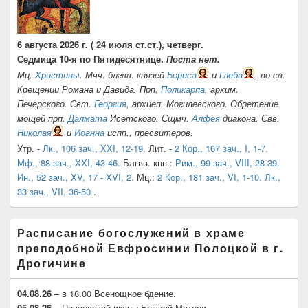
6 августа 2026 г. ( 24 июля ст.ст.), четверг.
Седмица 10-я по Пятидесятнице.
Поста нет.
Мц.
Христины
. Мчч. блгвв. князей
Бориса
и
Глеба
, во св.
Крещении Романа и Давида. Прп.
Поликарпа
, архим.
Печерского. Свт.
Георгия
, архиеп. Могилевского. Обретение
мощей прп.
Далмата
Исетского. Сщмч.
Алфея
диакона. Свв.
Николая
и
Иоанна
испп., пресвитеров.
Утр. -
Лк., 106 зач., XXI, 12-19.
Лит. -
2 Кор., 167 зач., I, 1-7.
Мф., 88 зач., XXI, 43-46.
Блгвв. кнн.:
Рим., 99 зач., VIII, 28-39.
Ин., 52 зач., XV, 17 - XVI, 2.
Мц.:
2 Кор., 181 зач., VI, 1-10.
Лк.,
33 зач., VII, 36-50
.
Расписание богослужений в храме
преподобной Евфросинии Полоцкой в г.
Дрогичине
04.08.26
– в 18.00 Всенощное бдение.
05.08.26
– Почаевской иконы Божией Матери.