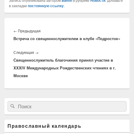
Запись опубликована автором
admin
в рубрике
Новости
. Добавьте
в закладки
постоянную ссылку
.
Навигация
по
←
Предыдущая
Предыдущая
записям
Встреча со священнослужителем в клубе «Подросток»
запись:
Следующая
→
Следующая
Священнослужитель благочиния принял участие в
запись:
XXXIV Международных Рождественских чтениях в г.
Москве
Область
Найти:
Поиск
основной
боковой
панели
Православный календарь