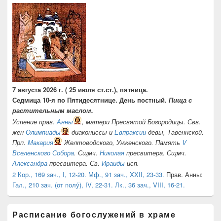
7 августа 2026 г. ( 25 июля ст.ст.), пятница.
Седмица 10-я по Пятидесятнице. День постный.
Пища с
растительным маслом.
Успение прав.
Анны
, матери Пресвятой Богородицы. Свв.
жен
Олимпиады
диакониссы и
Евпраксии
девы, Тавеннской.
Прп.
Макария
Желтоводского, Унженского. Память
V
Вселенского Собора
. Сщмч.
Николая
пресвитера. Сщмч.
Александра
пресвитера. Св.
Ираиды
исп.
2 Кор., 169 зач., I, 12-20.
Мф., 91 зач., XXII, 23-33.
Прав. Анны:
Гал., 210 зач. (от полу́), IV, 22-31.
Лк., 36 зач., VIII, 16-21.
Расписание богослужений в храме