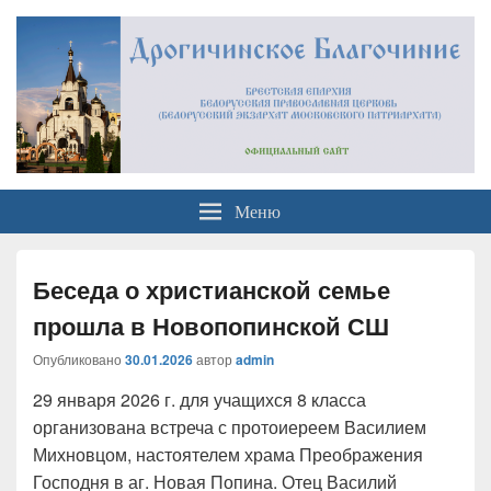
Официальный сайт
Брестская Епархия Белорусский Экзархат Московский Патриархат
Меню
Дрогичинского благочиния
Беседа о христианской семье
прошла в Новопопинской СШ
Опубликовано
30.01.2026
автор
admin
29 января 2026 г. для учащихся 8 класса
организована встреча с протоиереем Василием
Михновцом, настоятелем храма Преображения
Господня в аг. Новая Попина. Отец Василий