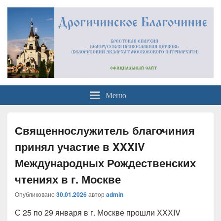
Официальный сайт
Брестская Епархия Белорусский Экзархат Московский Патриархат
Меню
Дрогичинского благочиния
Священнослужитель благочиния
принял участие в XXXIV
Международных Рождественских
чтениях в г. Москве
Опубликовано
30.01.2026
автор
admin
С 25 по 29 января в г. Москве прошли XXXIV