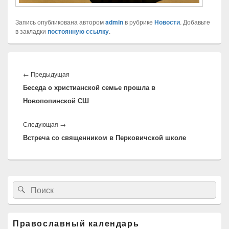
Запись опубликована автором
admin
в рубрике
Новости
. Добавьте
в закладки
постоянную ссылку
.
Навигация
по
←
Предыдущая
Предыдущая
записям
Беседа о христианской семье прошла в
запись:
Новопопинской СШ
Следующая
→
Следующая
Встреча со священником в Перковичской школе
запись:
Область
Найти:
Поиск
основной
боковой
панели
Православный календарь