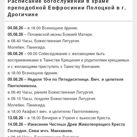
Расписание богослужений в храме
преподобной Евфросинии Полоцкой в г.
Дрогичине
04.08.26
– в 18.00 Всенощное бдение.
05.08.26
– Почаевской иконы Божией Матери.
в 08.40 Часы, Божественная Литургия.
Молебен. Панихида.
08.08.26
– 09.00 Собеседование с желающими быть
восприемниками в Таинстве Крещения и родителями крещаемых
и с желающими приступить к Таинству Венчания.
в 18.00 Всенощное бдение.
09.08.26 – Неделя 10-я по Пятидесятнице. Вмч. и целителя
Пантелеимона.
в 06.40 Часы, ранняя Божественная Литургия.
в 09.10 Часы, поздняя Божественная Литургия.
Молебен. Панихида.
в 18.00 Акафист вмч. и целителю Пантелеимону.
13.08.26
– в 18.00 Вечерня и Утреня с выносом Креста.
14.08.26 – Изнесение Честных Древ Животворящего
Креста
Господня. Семи мчч. Маккавеев.
в 08.40 Часы, Божественная Литургия.