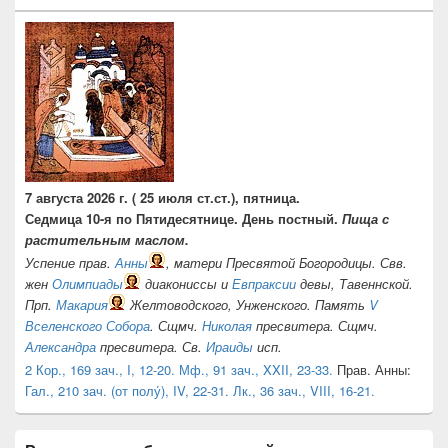
7 августа 2026 г. ( 25 июля ст.ст.), пятница.
Седмица 10-я по Пятидесятнице. День постный.
Пища с
растительным маслом.
Успение прав.
Анны
, матери Пресвятой Богородицы. Свв.
жен
Олимпиады
диакониссы и
Евпраксии
девы, Тавеннской.
Прп.
Макария
Желтоводского, Унженского. Память
V
Вселенского Собора
. Сщмч.
Николая
пресвитера. Сщмч.
Александра
пресвитера. Св.
Ираиды
исп.
2 Кор., 169 зач., I, 12-20.
Мф., 91 зач., XXII, 23-33.
Прав. Анны:
Гал., 210 зач. (от полу́), IV, 22-31.
Лк., 36 зач., VIII, 16-21.